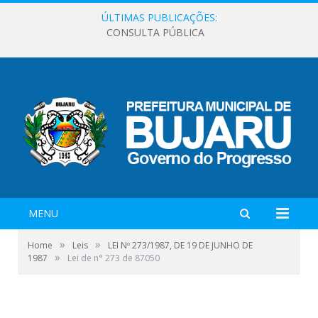
ÚLTIMAS PUBLICAÇÕES:
CONSULTA PÚBLICA
MENU
»
»
Home
Leis
LEI Nº 273/1987, DE 19 DE JUNHO DE
»
1987
Lei de n° 273 de 87050