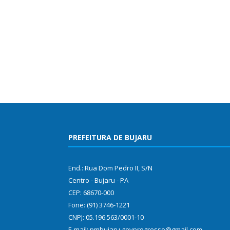
PREFEITURA DE BUJARU
End.: Rua Dom Pedro II, S/N
Centro - Bujaru - PA
CEP: 68670-000
Fone: (91) 3746-1221
CNPJ: 05.196.563/0001-10
E-mail: pmbujaru.govprogresso@gmail.com