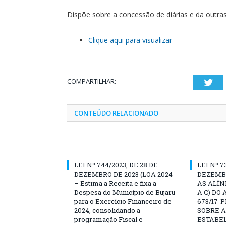
Dispõe sobre a concessão de diárias e da outras
Clique aqui para visualizar
COMPARTILHAR:
Twi
CONTEÚDO RELACIONADO
LEI Nº 744/2023, DE 28 DE
LEI Nº 7
DEZEMBRO DE 2023 (LOA 2024
DEZEMBR
– Estima a Receita e fixa a
AS ALÍN
Despesa do Município de Bujaru
A C) DO 
para o Exercício Financeiro de
673/17-
2024, consolidando a
SOBRE A
programação Fiscal e
ESTABE