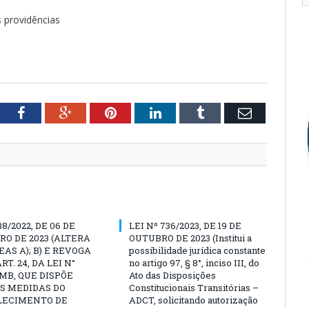
 providências
tter
Facebook
Google+
Pinterest
LinkedIn
Tumblr
Email
38/2022, DE 06 DE
LEI Nº 736/2023, DE 19 DE
O DE 2023 (ALTERA
OUTUBRO DE 2023 (Institui a
EAS A); B) E REVOGA
possibilidade jurídica constante
ART. 24, DA LEI N°
no artigo 97, § 8°, inciso III, do
PMB, QUE DISPÕE
Ato das Disposições
S MEDIDAS DO
Constitucionais Transitórias –
LECIMENTO DE
ADCT, solicitando autorização