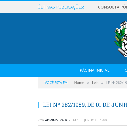
ÚLTIMAS PUBLICAÇÕES:
CONSULTA PÚ
PÁGINA INICIAL
O
»
»
VOCÊ ESTÁ EM:
Home
Leis
LEI Nº 282/1
LEI Nº 282/1989, DE 01 DE JUN
POR
ADMINISTRADOR
EM
1 DE JUNHO DE 1989