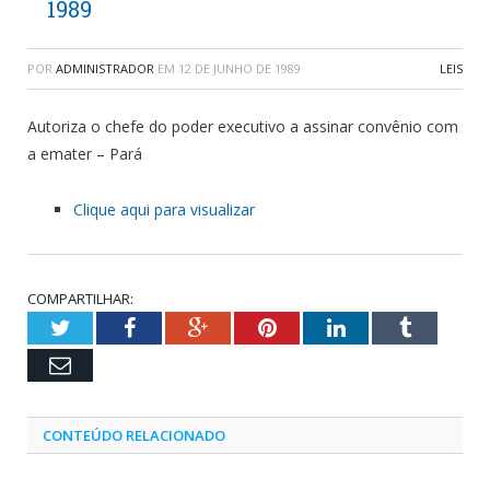
1989
POR
ADMINISTRADOR
EM
12 DE JUNHO DE 1989
LEIS
Autoriza o chefe do poder executivo a assinar convênio com
a emater – Pará
Clique aqui para visualizar
COMPARTILHAR:
Twitter
Facebook
Google+
Pinterest
LinkedIn
Tumblr
Email
CONTEÚDO RELACIONADO