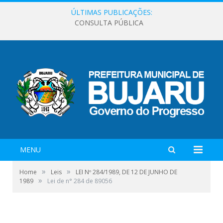
ÚLTIMAS PUBLICAÇÕES:
CONSULTA PÚBLICA
MENU
»
»
Home
Leis
LEI Nº 284/1989, DE 12 DE JUNHO DE
»
1989
Lei de n° 284 de 89056