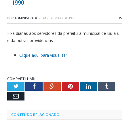
1990
POR
ADMINISTRADOR
EM
2 DE MAIO DE 1990
LEIS
Fixa diárias aos servidores da prefeitura municipal de Bujaru,
e dá outras providências
Clique aqui para visualizar
COMPARTILHAR:
Twitter
Facebook
Google+
Pinterest
LinkedIn
Tumblr
Email
CONTEÚDO RELACIONADO