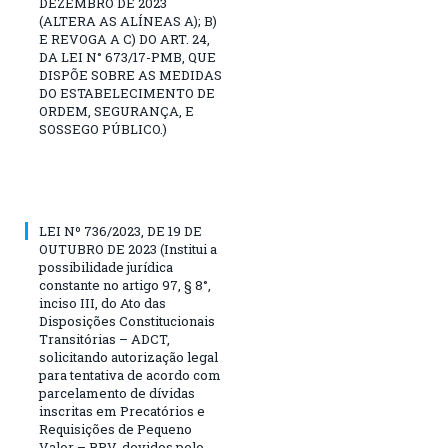
DEZEMBRO DE 2023
(ALTERA AS ALÍNEAS A); B)
E REVOGA A C) DO ART. 24,
DA LEI N° 673/17-PMB, QUE
DISPÕE SOBRE AS MEDIDAS
DO ESTABELECIMENTO DE
ORDEM, SEGURANÇA, E
SOSSEGO PÚBLICO.)
LEI Nº 736/2023, DE 19 DE
OUTUBRO DE 2023 (Institui a
possibilidade jurídica
constante no artigo 97, § 8°,
inciso III, do Ato das
Disposições Constitucionais
Transitórias – ADCT,
solicitando autorização legal
para tentativa de acordo com
parcelamento de dívidas
inscritas em Precatórios e
Requisições de Pequeno
Valor – RPV, devidos pelo