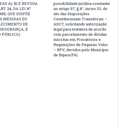
EAS A); B) E REVOGA
possibilidade jurídica constante
ART. 24, DA LEI N°
no artigo 97, § 8°, inciso III, do
PMB, QUE DISPÕE
Ato das Disposições
S MEDIDAS DO
Constitucionais Transitórias –
LECIMENTO DE
ADCT, solicitando autorização
 SEGURANÇA, E
legal para tentativa de acordo
 PÚBLICO.)
com parcelamento de dívidas
inscritas em Precatórios e
Requisições de Pequeno Valor
– RPV, devidos pelo Município
de Bujaru/PA)