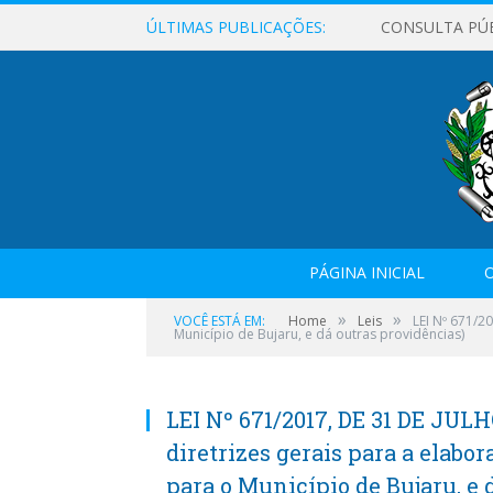
ÚLTIMAS PUBLICAÇÕES:
CONSULTA PÚ
PÁGINA INICIAL
O
»
»
VOCÊ ESTÁ EM:
Home
Leis
LEI Nº 671/2
Município de Bujaru, e dá outras providências)
LEI Nº 671/2017, DE 31 DE JULH
diretrizes gerais para a elabo
para o Município de Bujaru, e 