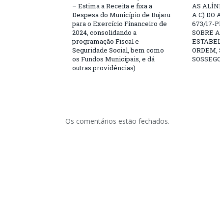
– Estima a Receita e fixa a
AS ALÍN
Despesa do Município de Bujaru
A C) DO 
para o Exercício Financeiro de
673/17-
2024, consolidando a
SOBRE A
programação Fiscal e
ESTABE
Seguridade Social, bem como
ORDEM,
os Fundos Municipais, e dá
SOSSEGO
outras providências)
Os comentários estão fechados.