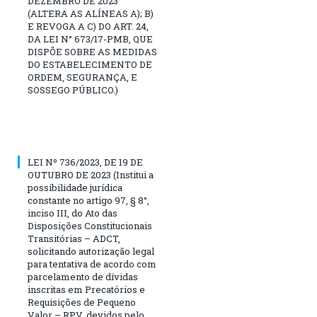
DEZEMBRO DE 2023
(ALTERA AS ALÍNEAS A); B)
E REVOGA A C) DO ART. 24,
DA LEI N° 673/17-PMB, QUE
DISPÕE SOBRE AS MEDIDAS
DO ESTABELECIMENTO DE
ORDEM, SEGURANÇA, E
SOSSEGO PÚBLICO.)
LEI Nº 736/2023, DE 19 DE
OUTUBRO DE 2023 (Institui a
possibilidade jurídica
constante no artigo 97, § 8°,
inciso III, do Ato das
Disposições Constitucionais
Transitórias – ADCT,
solicitando autorização legal
para tentativa de acordo com
parcelamento de dívidas
inscritas em Precatórios e
Requisições de Pequeno
Valor – RPV, devidos pelo