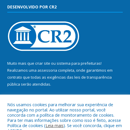
DESENVOLVIDO POR CR2
Muito mais que
criar site
ou
sistema para prefeituras
!
Realizamos uma
assessoria
completa, onde garantimos em
contrato que todas as exigências das
leis de transparência
pública
serão atendidas.
Conheça o
PNTP
e o
Radar da Transparência Pública
Nós usamos cookies para melhorar sua experiência de
navegação no portal. Ao utilizar nosso portal, você
concorda com a política de monitoramento de cookies.
Para ter mais informações sobre como isso é feito, acesse
Política de cookies (
Leia mais
). Se você concorda, clique em
Todos os direitos reservados a Prefeitura Municipal de Bujaru.