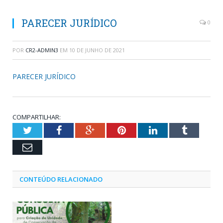
PARECER JURÍDICO
0
POR
CR2-ADMIN3
EM
10 DE JUNHO DE 2021
PARECER JURÍDICO
COMPARTILHAR:
Twitter
Facebook
Google+
Pinterest
LinkedIn
Tumblr
Email
CONTEÚDO RELACIONADO